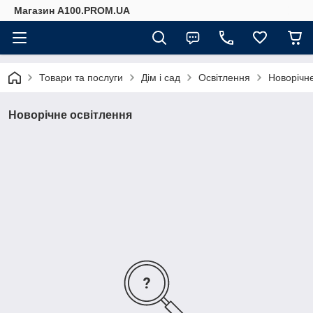
Магазин A100.PROM.UA
Товари та послуги
Дім і сад
Освітлення
Новорічне
Новорічне освітлення