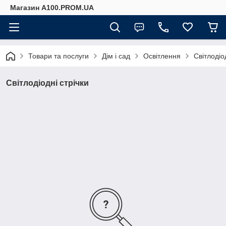
Магазин A100.PROM.UA
Товари та послуги
Дім і сад
Освітлення
Світлодіо
Світлодіодні стрічки