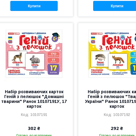
Купити
Купити
Набір розвиваючих карток
Набір розвиваючих к
Геній з пелюшок "Домашні
Геній з пелюшок "Тв
тварини" Ранок 10107191У, 17
України" Ранок 1010719
карток
карток
10107191
10107192
302 ₴
292 ₴
Готово до відправки
Готово до відправки