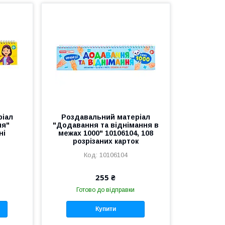
ріал
Роздавальний матеріал
ня"
"Додавання та віднімання в
ні
межах 1000" 10106104, 108
розрізаних карток
10106104
255 ₴
Готово до відправки
Купити