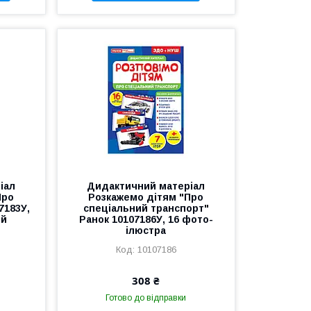
іал
Дидактичний матеріал
Про
Розкажемо дітям "Про
7183У,
спеціальний транспорт"
ій
Ранок 10107186У, 16 фото-
ілюстра
10107186
308 ₴
Готово до відправки