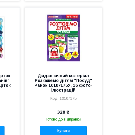
арток
Дидактичний матеріал
анів"
Розкажемо дітям "Посуд"
арток
Ранок 10107175У, 16 фото-
ілюстрацій
10107175
328 ₴
Готово до відправки
Купити