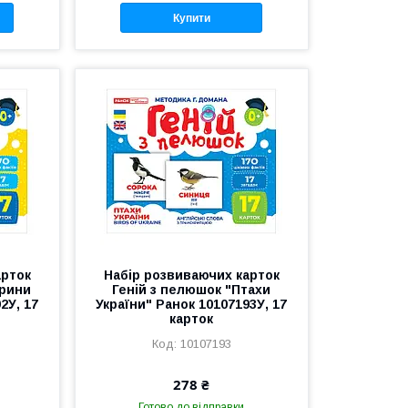
Купити
арток
Набір розвиваючих карток
арини
Геній з пелюшок "Птахи
2У, 17
України" Ранок 10107193У, 17
карток
10107193
278 ₴
Готово до відправки