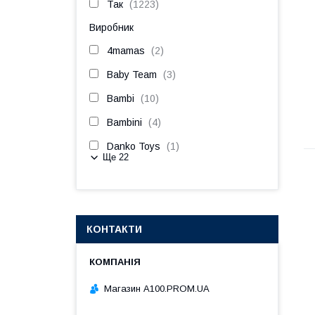
Так
1223
Виробник
4mamas
2
Baby Team
3
Bambi
10
Bambini
4
Danko Toys
1
Ще 22
КОНТАКТИ
Магазин A100.PROM.UA