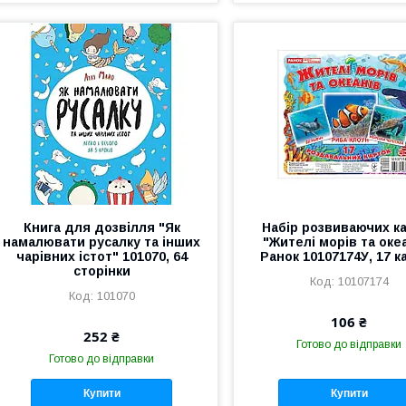
Книга для дозвілля "Як
Набір розвиваючих к
намалювати русалку та інших
"Жителі морів та оке
чарівних істот" 101070, 64
Ранок 10107174У, 17 к
сторінки
10107174
101070
106 ₴
252 ₴
Готово до відправки
Готово до відправки
Купити
Купити