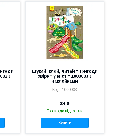
ригоди
Шукай, клей, читай "Пригоди
002 з
звірят у місті" 1000003 з
наклейками
1000003
84 ₴
Готово до відправки
Купити