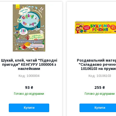
Шукай, клей, читай "Підводні
Роздавальний мате
пригоди" КЕНГУРУ 1000004 з
"Складаємо речен
наклейками
10106103 на пружи
1000004
10106103
93 ₴
255 ₴
Готово до відправки
Готово до відправки
Купити
Купити