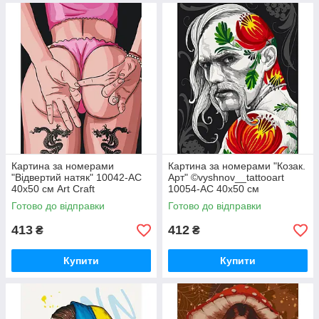
Картина за номерами
Картина за номерами "Козак.
"Відвертий натяк" 10042-AC
Арт" ©vyshnov__tattooart
40х50 см Art Craft
10054-AC 40х50 см
Готово до відправки
Готово до відправки
413
412
₴
₴
Купити
Купити