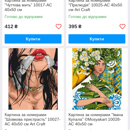
Картина за номерами
Картина за номерами
"Чуттєва мить" 10017-AC
"Прелюдія" 10025-AC 40х50
40x50 см
см Art Craft
Готово до відправки
Готово до відправки
412
395
₴
₴
Купити
Купити
Картина за номерами
Картина за номерами "Івана
"Шовкова пристрасть" 10027-
Купала" ©Mosyakart 10028-
AC 40х50 см Art Craft
AC 40х50 см