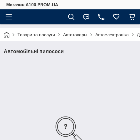
Магазин A100.PROM.UA
Товари та послуги
Автотовары
Автоелектроніка
Д
Автомобільні пилососи