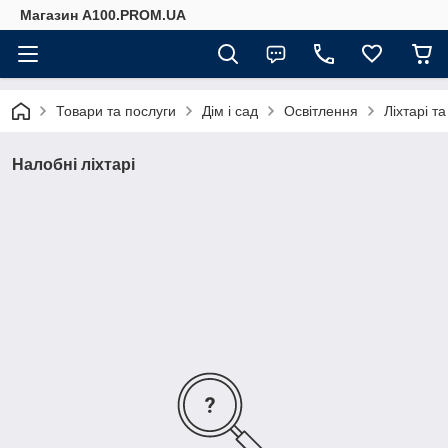
Магазин A100.PROM.UA
Товари та послуги
Дім і сад
Освітлення
Ліхтарі т
Налобні ліхтарі