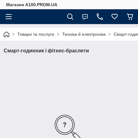
Магазин A100.PROM.UA
Товари та послуги
Техніка й електроніка
Смарт-годин
Смарт-годинник і фітнес-браслети