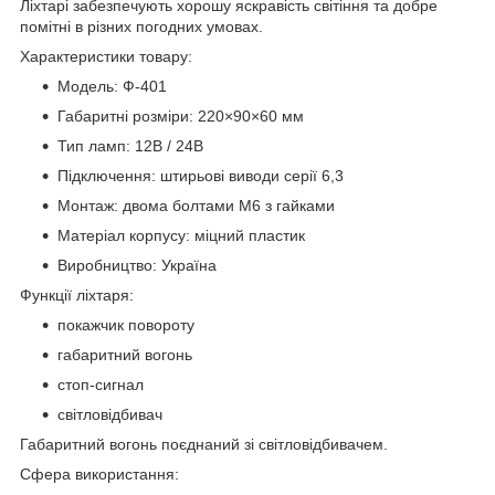
Ліхтарі забезпечують хорошу яскравість світіння та добре
помітні в різних погодних умовах.
Характеристики товару:
Модель: Ф-401
Габаритні розміри: 220×90×60 мм
Тип ламп: 12В / 24В
Підключення: штирьові виводи серії 6,3
Монтаж: двома болтами М6 з гайками
Матеріал корпусу: міцний пластик
Виробництво: Україна
Функції ліхтаря:
покажчик повороту
габаритний вогонь
стоп-сигнал
світловідбивач
Габаритний вогонь поєднаний зі світловідбивачем.
Сфера використання: