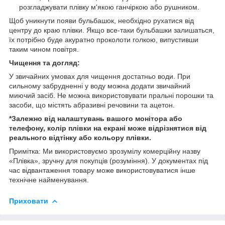
розгладжувати плівку м'якою ганчіркою або рушником.
Щоб уникнути появи бульбашок, необхідно рухатися від
центру до краю плівки. Якщо все-таки бульбашки залишаться,
їх потрібно буде акуратно проколоти голкою, випустивши
таким чином повітря.
Чищення та догляд:
У звичайних умовах для чищення достатньо води. При
сильному забрудненні у воду можна додати звичайний
миючий засіб. Не можна використовувати пральні порошки та
засоби, що містять абразивні речовини та ацетон.
*Залежно від налаштувань вашого монітора або
телефону, колір плівки на екрані може відрізнятися від
реального відтінку або кольору плівки.
Примітка: Ми використовуємо зрозумілу комерційну назву
«Плівка», зручну для покупців (розуміння). У документах під
час відвантаження товару може використовуватися інше
технічне найменування.
Приховати