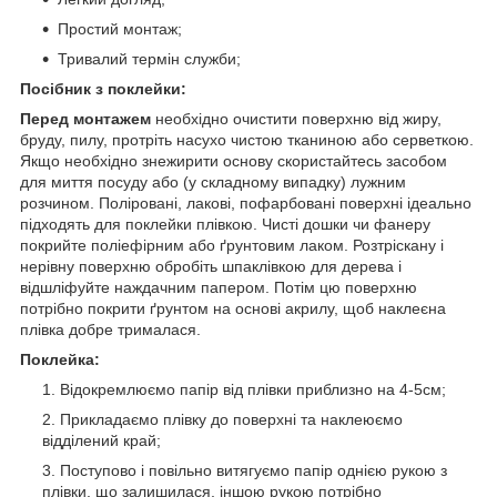
Простий монтаж;
Тривалий термін служби;
Посібник з поклейки:
Перед монтажем
необхідно очистити поверхню від жиру,
бруду, пилу, протріть насухо чистою тканиною або серветкою.
Якщо необхідно знежирити основу скористайтесь засобом
для миття посуду або (у складному випадку) лужним
розчином. Поліровані, лакові, пофарбовані поверхні ідеально
підходять для поклейки плівкою. Чисті дошки чи фанеру
покрийте поліефірним або ґрунтовим лаком. Розтріскану і
нерівну поверхню обробіть шпаклівкою для дерева і
відшліфуйте наждачним папером. Потім цю поверхню
потрібно покрити ґрунтом на основі акрилу, щоб наклеєна
плівка добре трималася.
Поклейка:
Відокремлюємо папір від плівки приблизно на 4-5см;
Прикладаємо плівку до поверхні та наклеюємо
відділений край;
Поступово і повільно витягуємо папір однією рукою з
плівки, що залишилася, іншою рукою потрібно