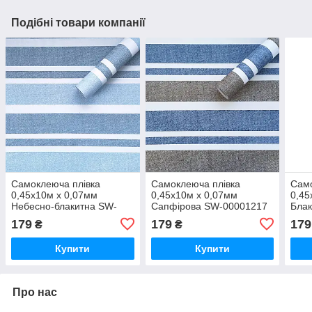
Подібні товари компанії
Самоклеюча плівка
Самоклеюча плівка
Само
0,45х10м х 0,07мм
0,45х10м х 0,07мм
0,45
Небесно-блакитна SW-
Сапфірова SW-00001217
Блак
00001216
000
179
179
179
₴
₴
Купити
Купити
Про нас