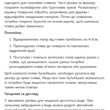
підходять для поклейки плівкою. Чисті дошки чи фанеру
покрийте поліефірним або ґрунтовим лаком. Розтріскану і
нерівну поверхню обробіть шпаклівкою для дерева і
відшліфуйте наждачним папером. Потім цю поверхню
потрібно покрити ґрунтом на основі акрилу, щоб наклеєна
плівка добре трималася.
Поклейка:
Відокремлюємо папір від плівки приблизно на 4-5см;
Прикладаємо плівку до поверхні та наклеюємо
відділений край;
Поступово і повільно витягуємо папір однією рукою з
плівки, що залишилася, іншою рукою потрібно
розгладжувати плівку м'якою ганчіркою або рушником.
Щоб уникнути появи бульбашок, необхідно рухатися від
центру до краю плівки. Якщо все-таки бульбашки залишаться,
їх потрібно буде акуратно проколоти голкою, випустивши
таким чином повітря.
Чищення та догляд:
У звичайних умовах для чищення достатньо води. При
сильному забрудненні у воду можна додати звичайний
миючий засіб. Не можна використовувати пральні порошки та