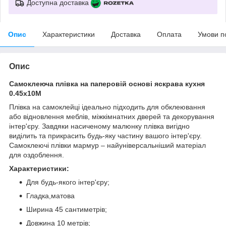
Доступна доставка
Опис
Характеристики
Доставка
Оплата
Умови п
Опис
Самоклеюча плівка на паперовій основі яскрава кухня
0.45х10M
Плівка на самоклейці ідеально підходить для обклеювання
або відновлення меблів, міжкімнатних дверей та декорування
інтер'єру. Завдяки насиченому малюнку плівка вигідно
виділить та прикрасить будь-яку частину вашого інтер'єру.
Самоклеючі плівки мармур – найуніверсальніший матеріал
для оздоблення.
Характеристики:
Для будь-якого інтер'єру;
Гладка,матова
Ширина 45 сантиметрів;
Довжина 10 метрів;