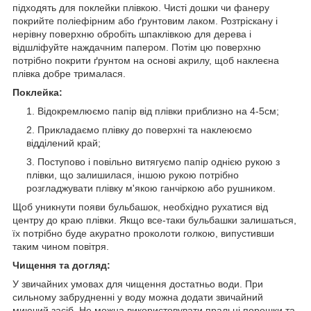
підходять для поклейки плівкою. Чисті дошки чи фанеру
покрийте поліефірним або ґрунтовим лаком. Розтріскану і
нерівну поверхню обробіть шпаклівкою для дерева і
відшліфуйте наждачним папером. Потім цю поверхню
потрібно покрити ґрунтом на основі акрилу, щоб наклеєна
плівка добре трималася.
Поклейка:
Відокремлюємо папір від плівки приблизно на 4-5см;
Прикладаємо плівку до поверхні та наклеюємо
відділений край;
Поступово і повільно витягуємо папір однією рукою з
плівки, що залишилася, іншою рукою потрібно
розгладжувати плівку м'якою ганчіркою або рушником.
Щоб уникнути появи бульбашок, необхідно рухатися від
центру до краю плівки. Якщо все-таки бульбашки залишаться,
їх потрібно буде акуратно проколоти голкою, випустивши
таким чином повітря.
Чищення та догляд:
У звичайних умовах для чищення достатньо води. При
сильному забрудненні у воду можна додати звичайний
миючий засіб. Не можна використовувати пральні порошки та