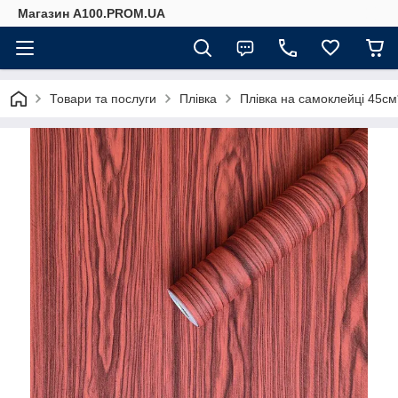
Магазин A100.PROM.UA
Товари та послуги
Плівка
Плівка на самоклейці 45с