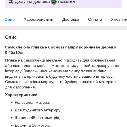
Доступна доставка
Опис
Характеристики
Доставка
Оплата
Умови п
Опис
Самоклеюча плівка на основі папіру коричневе дерево
0,45х10м
Плівка на самоклейці ідеально підходить для обклеювання
або відновлення меблів, міжкімнатних дверей та декорування
інтер'єру. Завдяки насиченому малюнку плівка вигідно
виділить та прикрасить будь-яку частину вашого інтер'єру.
Самоклеючі плівки мармур – найуніверсальніший матеріал
для оздоблення.
Характеристики:
Рельєфна, матова;
Для будь-якого інтер'єру;
Ширина 45 сантиметрів;
Довжина 10 метрів;