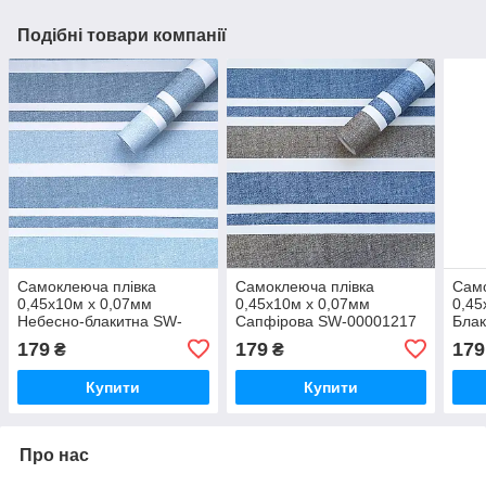
Подібні товари компанії
Самоклеюча плівка
Самоклеюча плівка
Само
0,45х10м х 0,07мм
0,45х10м х 0,07мм
0,45
Небесно-блакитна SW-
Сапфірова SW-00001217
Блак
00001216
000
179
179
179
₴
₴
Купити
Купити
Про нас