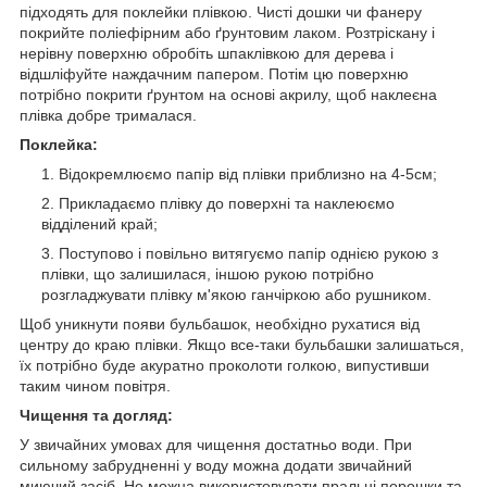
підходять для поклейки плівкою. Чисті дошки чи фанеру
покрийте поліефірним або ґрунтовим лаком. Розтріскану і
нерівну поверхню обробіть шпаклівкою для дерева і
відшліфуйте наждачним папером. Потім цю поверхню
потрібно покрити ґрунтом на основі акрилу, щоб наклеєна
плівка добре трималася.
Поклейка:
Відокремлюємо папір від плівки приблизно на 4-5см;
Прикладаємо плівку до поверхні та наклеюємо
відділений край;
Поступово і повільно витягуємо папір однією рукою з
плівки, що залишилася, іншою рукою потрібно
розгладжувати плівку м'якою ганчіркою або рушником.
Щоб уникнути появи бульбашок, необхідно рухатися від
центру до краю плівки. Якщо все-таки бульбашки залишаться,
їх потрібно буде акуратно проколоти голкою, випустивши
таким чином повітря.
Чищення та догляд:
У звичайних умовах для чищення достатньо води. При
сильному забрудненні у воду можна додати звичайний
миючий засіб. Не можна використовувати пральні порошки та