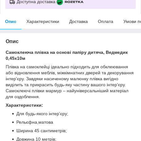
Доступна доставка
Опис
Характеристики
Доставка
Оплата
Умови п
Опис
Самоклеюча плівка на основі папіру дитяча, Ведмедик
0,45х10м
Плівка на самоклейці ідеально підходить для обклеювання
або відновлення меблів, міжкімнатних дверей та декорування
інтер'єру. Завдяки насиченому малюнку плівка вигідно
виділить та прикрасить будь-яку частину вашого інтер'єру.
Самоклеючі плівки мармур – найуніверсальніший матеріал
для оздоблення.
Характеристики:
Для будь-якого інтер'єру;
Рельєфна,матова
Ширина 45 сантиметрів;
Довжина 10 метрів;