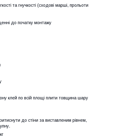
кості та гнучкості (сходові марші, прольоти
щенні до початку монтажу
и
у
ону клей по всій площі плити товщина шару
ритиснути до стіни за виставленим рівнем,
упну.
кг