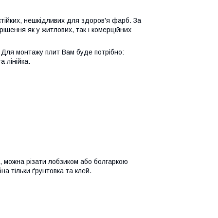
стійких, нешкідливих для здоров'я фарб. За
рішення як у житлових, так і комерційних
і. Для монтажу плит Вам буде потрібно:
а лінійка.
, можна різати лобзиком або болгаркою
на тільки ґрунтовка та клей.