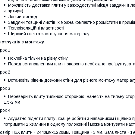
Можливість доставки плити у важкодоступні місця завдяки її лег
квартири)
Легкий догляд
Завдяки товщині листів їх можна компактно розмістити в примі
Теплоізоляційні властивості
Широкий спектр застосування матеріалу
нструкція з монтажу
рок 1
Поклейка тільки на рівну стіну
Перед встановленням плит поверхню необхідно проґрунтуват
рок 2
Встановіть рівень довжини стіни для рівного монтажу матеріал
рок 3
Переверніть плиту тильною стороною, нанесіть на тильну стор
1,5-2 мм
рок 4
Акуратно підняти плиту, краще робити з напарником і щільно п
потримати 2 хвилини в одному положенні і можна монтувати наст
озмір ПВХ плити - 2440ммх1220мм. Товщина - 3 мм. Вага листа - 19