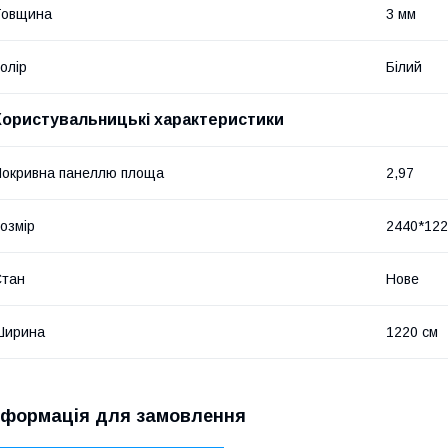
Товщина
3 мм
олір
Білий
Користувальницькі характеристики
окривна панеллю площа
2,97
озмір
2440*122
Стан
Нове
Ширина
1220 см
нформація для замовлення