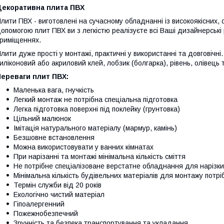
Декоративна плита ПВХ
лити ПВХ - виготовлені на сучасному обладнанні із високоякісних, 
опомогою плит ПВХ ви з легкістю реалізуєте всі Ваші дизайнерські 
риміщеннях.
лити дуже прості у монтажі, практичні у використанні та довговічн
иліконовий або акриловий клей, лобзик (болгарка), рівень, олівець т
Переваги плит ПВХ:
Маленька вага, гнучкість
Легкий монтаж не потрібна спеціальна підготовка
Легка підготовка поверхні під поклейку (грунтовка)
Цільний малюнок
Імітація натурального матеріалу (мармур, камінь)
Безшовне встановлення
Можна використовувати у ванних кімнатах
При нарізанні та монтажі мінімальна кількість сміття
Не потрібне спеціалізоване верстатне обладнання для нарізки
Мінімальна кількість будівельних матеріалів для монтажу потріб
Термін служби від 20 років
Екологічно чистий матеріал
Гіпоалергенний
Пожежнобезпечний
Зручність та безпека транспортування та укладання