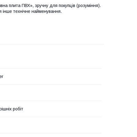
вна плита ПВХ», зручну для покупців (розуміння).
я інше технічне найменування.
er
рішніх робіт