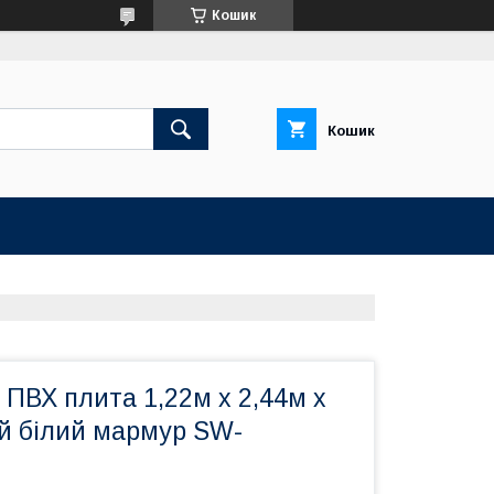
Кошик
Кошик
ПВХ плита 1,22м х 2,44м х
й білий мармур SW-