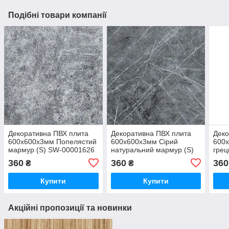
Подібні товари компанії
Декоративна ПВХ плита
Декоративна ПВХ плита
Деко
600х600х3мм Попелястий
600х600х3мм Сірий
600х
мармур (S) SW-00001626
натуральний мармур (S)
грец
SW-00001627
000
360
360
360
₴
₴
Купити
Купити
Акційні пропозиції та новинки