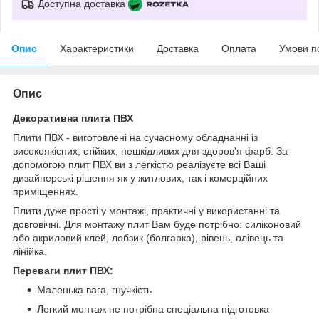
Доступна доставка
Опис
Характеристики
Доставка
Оплата
Умови п
Опис
Декоративна плита ПВХ
Плити ПВХ - виготовлені на сучасному обладнанні із
високоякісних, стійких, нешкідливих для здоров'я фарб. За
допомогою плит ПВХ ви з легкістю реалізуєте всі Ваші
дизайнерські рішення як у житлових, так і комерційних
приміщеннях.
Плити дуже прості у монтажі, практичні у використанні та
довговічні. Для монтажу плит Вам буде потрібно: силіконовий
або акриловий клей, лобзик (болгарка), рівень, олівець та
лінійка.
Переваги плит ПВХ:
Маленька вага, гнучкість
Легкий монтаж не потрібна спеціальна підготовка