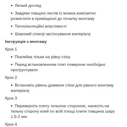
Легкий догляд
Завдяки товщині листів їх можна компактно
розмістити в приміщенні до початку монтажу
Теплоізоляційні властивості
Широкий спектр застосування матеріалу
Інструкція з монтажу
Крок 1
Поклейка тільки на рівну стіну
Перед встановленням плит поверхню необхідно
проґрунтувати
Крок 2
Встановіть рівень довжини стіни для рівного монтажу
матеріалу
Крок 3
Переверніть плиту тильною стороною, нанесіть на
тильну сторону клей по всій площі плити товщина шару
1,5-2 мм
Крок 4