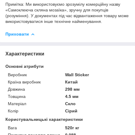
Примітка: Ми використовуємо зрозумілу комерційну назву
«Самоклеюча скляна мозаїка», зручну для покупців
(розуміння). У документах під час відвантаження товару може
використовуватися інше технічне найменування.
Приховати
Характеристики
Основні атрибути
Виробник
Wall Sticker
Країна виробник
Китай
Довжина
298 мм
Товщина
4.5 мм
Матеріал
Скло
Колір
Сірий
Користувальницькі характеристики
Вага
520г кг
Покривна панеллю площа
0,088