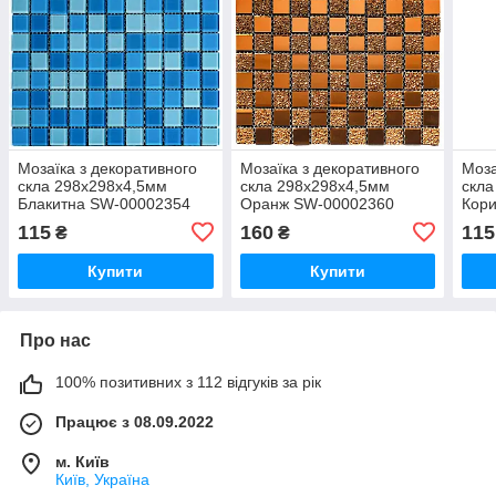
Мозаїка з декоративного
Мозаїка з декоративного
Моза
скла 298х298х4,5мм
скла 298х298х4,5мм
скла
Блакитна SW-00002354
Оранж SW-00002360
Кор
115
160
115
₴
₴
Купити
Купити
Про нас
100% позитивних з 112 відгуків за рік
Працює з 08.09.2022
м. Київ
Київ, Україна