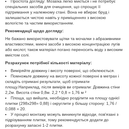
Простота догляду: Мозаїка легко миється і не потребує
спеціальних засобів для очищення, що спрощує її
підтримання у належному стані. Вона не вбирає бруд і
залишається чистою навіть у приміщеннях з високою
вологістю та частим використанням.
Рекомендації щодо догляду:
Не бажано використовувати щітки та мочалки з абразивними
властивостями, миючі засоби з високою концентрацією лугів
або кислот, також матеріал погано переносить воду з високим
вмістом солі.
Розрахунок потрібної кількості матеріалу:
Виміряйте довжину і висоту поверхні, що обклеюється.
Помножьте довжину на висоту кожної поверхні в метрах і
складіть отримані результати, щоб отримати
площу.Наприклад, після вимірів ви отримали: Довжина стіни
2,2м. Висота стіни 0,8м. 2,2 * 0,8 = 1,76 м ²
Площа, що вийшла, необхідно розділити на площу однієї
плитки (298х298= 0,88) і округлити у більшу сторону: 1,76 /
0,088 = 20.
У процесі монтажу можуть виникнути відходи, пов'язані з
підрізуванням плитки, тому рекомендується додати до
розрахунку запасні 1-2 плитки.