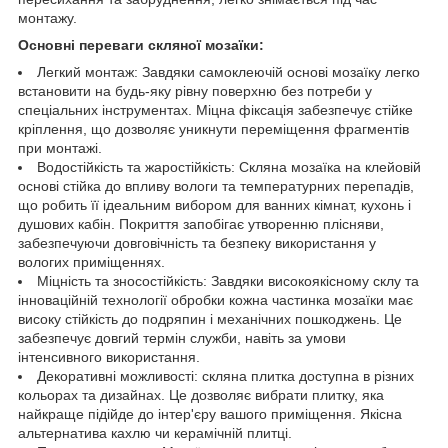
монтажу.
Основні переваги скляної мозаїки:
Легкий монтаж: Завдяки самоклеючій основі мозаїку легко
встановити на будь-яку рівну поверхню без потреби у
спеціальних інструментах. Міцна фіксація забезпечує стійке
кріплення, що дозволяє уникнути переміщення фрагментів
при монтажі.
Водостійкість та жаростійкість: Скляна мозаїка на клейовій
основі стійка до впливу вологи та температурних перепадів,
що робить її ідеальним вибором для ванних кімнат, кухонь і
душових кабін. Покриття запобігає утворенню плісняви,
забезпечуючи довговічність та безпеку використання у
вологих приміщеннях.
Міцність та зносостійкість: Завдяки високоякісному склу та
інноваційній технології обробки кожна частинка мозаїки має
високу стійкість до подряпин і механічних пошкоджень. Це
забезпечує довгий термін служби, навіть за умови
інтенсивного використання.
Декоративні можливості: скляна плитка доступна в різних
кольорах та дизайнах. Це дозволяє вибрати плитку, яка
найкраще підійде до інтер'єру вашого приміщення. Якісна
альтернатива кахлю чи керамічній плитці.