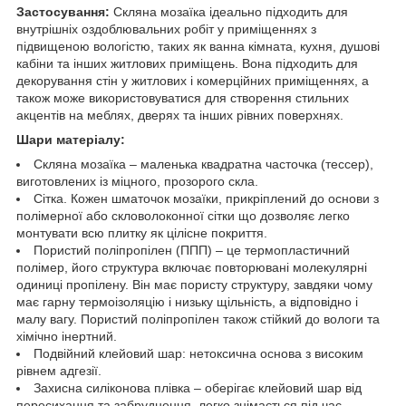
Застосування:
Скляна мозаїка ідеально підходить для
внутрішніх оздоблювальних робіт у приміщеннях з
підвищеною вологістю, таких як ванна кімната, кухня, душові
кабіни та інших житлових приміщень. Вона підходить для
декорування стін у житлових і комерційних приміщеннях, а
також може використовуватися для створення стильних
акцентів на меблях, дверях та інших рівних поверхнях.
Шари матеріалу:
Скляна мозаїка – маленька квадратна часточка (тессер),
виготовлених із міцного, прозорого скла.
Сітка. Кожен шматочок мозаїки, прикріплений до основи з
полімерної або скловолоконної сітки що дозволяє легко
монтувати всю плитку як цілісне покриття.
Пористий поліпропілен (ППП) – це термопластичний
полімер, його структура включає повторювані молекулярні
одиниці пропілену. Він має пористу структуру, завдяки чому
має гарну термоізоляцію і низьку щільність, а відповідно і
малу вагу. Пористий поліпропілен також стійкий до вологи та
хімічно інертний.
Подвійний клейовий шар: нетоксична основа з високим
рівнем адгезії.
Захисна силіконова плівка – оберігає клейовий шар від
пересихання та забруднення, легко знімається під час