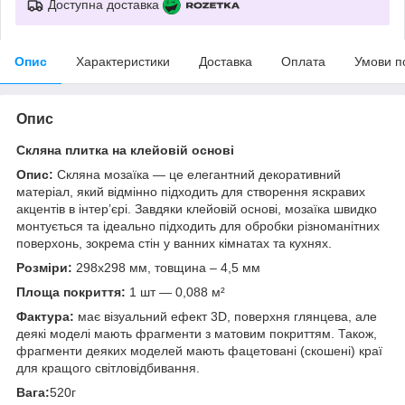
Доступна доставка
Опис
Характеристики
Доставка
Оплата
Умови п
Опис
Скляна плитка на клейовій основі
Опис:
Скляна мозаїка — це елегантний декоративний
матеріал, який відмінно підходить для створення яскравих
акцентів в інтер’єрі. Завдяки клейовій основі, мозаїка швидко
монтується та ідеально підходить для обробки різноманітних
поверхонь, зокрема стін у ванних кімнатах та кухнях.
Розміри:
298х298 мм, товщина – 4,5 мм
Площа покриття:
1 шт — 0,088 м²
Фактура:
має візуальний ефект 3D, поверхня глянцева, але
деякі моделі мають фрагменти з матовим покриттям. Також,
фрагменти деяких моделей мають фацетовані (скошені) краї
для кращого світловідбивання.
Вага:
520г