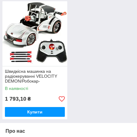
Швидкісна машинка на
радіокеруванні VELOCITY
DEMON/Робокар-
трансформер на
В наявності
радіокеруванні
1 793,10
₴
Купити
Про нас